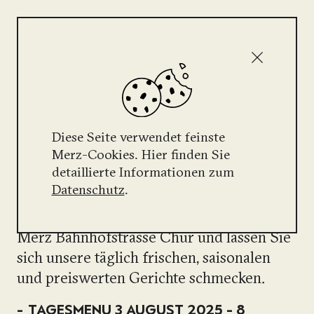
AKTUELL
Diese Seite verwendet feinste
Merz-Cookies. Hier finden Sie
TAGESMENUS
detaillierte Informationen zum
Datenschutz
.
Wir können mehr als Frühstück und
Dessert. Kommen Sie zum Mittagessen ins
Merz Bahnhofstrasse Chur und lassen Sie
sich unsere täglich frischen, saisonalen
und preiswerten Gerichte schmecken.
TAGESMENU 3 AUGUST 2025 - 8